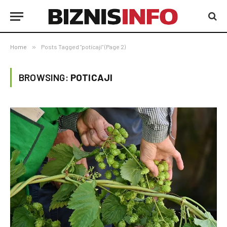
Home
»
Posts Tagged "poticaji" (Page 2)
BROWSING:
POTICAJI