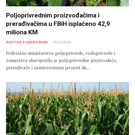
Poljoprivrednim proizvođačima i
prerađivačima u FBiH isplaćeno 42,9
miliona KM
POZITIVA S ADDIKO BANK
30/12/2025
Federalno ministarstvo poljoprivrede, vodoprivrede i
šumarstva obavijestilo je poljoprivredne proizvođače,
prerađivače i zainteresiranu javnost da…