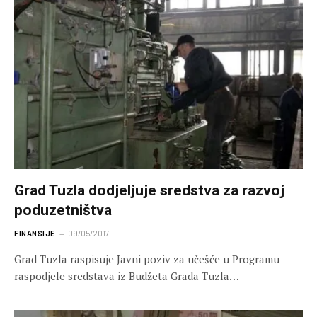
Grad Tuzla dodjeljuje sredstva za razvoj
poduzetništva
FINANSIJE
09/05/2017
Grad Tuzla raspisuje Javni poziv za učešće u Programu
raspodjele sredstava iz Budžeta Grada Tuzla…