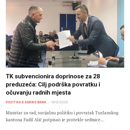
TK subvencionira doprinose za 28
preduzeća: Cilj podrška povratku i
očuvanju radnih mjesta
POZITIVA S ADDIKO BANK
15/12/2025
Ministar za rad, socijalnu politiku i povratak Tuzlanskog
kantona Fadil Alić potpisao je protekle sedmice…