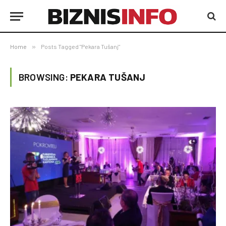
Home
»
Posts Tagged "Pekara Tušanj"
BROWSING:
PEKARA TUŠANJ