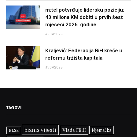
m:tel potvrđuje lidersku poziciju:
43 miliona KM dobiti u prvih šest
mjeseci 2026. godine
31/07/2026
Kraljević: Federacija BiH kreće u
reformu tržišta kapitala
31/07/2026
TAGOVI
biznis vijesti
Vlada FBiH
Njemačka
BLSE