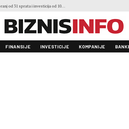
Predstavljen projekt “Galeria”: Toranj od 31 sprata i investicija od 100 miliona KM, gradnja već počela
FINANSIJE
INVESTICIJE
KOMPANIJE
BANK