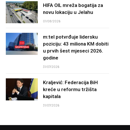
HIFA OIL mreža bogatija za
novu lokaciju u Jelahu
01/08/2026
m:tel potvrđuje lidersku
poziciju: 43 miliona KM dobiti
u prvih šest mjeseci 2026.
godine
31/07/2026
Kraljević: Federacija BiH
kreće u reformu tržišta
kapitala
31/07/2026