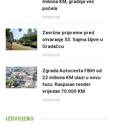
miliona KM, gradnja već
počela
07/08/2026
Završne pripreme pred
otvaranje 53. Sajma šljive u
Gradačcu
07/08/2026
Zgrada Autocesta FBiH od
22 miliona KM ulazi u novu
fazu: Raspisan tender
vrijedan 70.000 KM
07/08/2026
IZDVOJENO