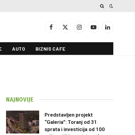
Facebook
X
Instagram
YouTube
LinkedIn
(Twitter)
E
AUTO
BIZNIS CAFE
NAJNOVIJE
Predstavljen projekt
“Galeria”: Toranj od 31
sprata i investicija od 100