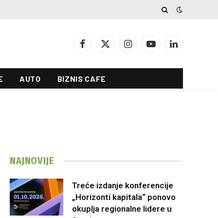
Facebook
X
Instagram
YouTube
LinkedIn
(Twitter)
E
AUTO
BIZNIS CAFE
NAJNOVIJE
Treće izdanje konferencije
„Horizonti kapitala“ ponovo
okuplja regionalne lidere u