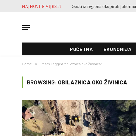
NAJNOVIJE VIJESTI
POČETNA
EKONOMIJA
Home
»
Posts Tagged "obilaznica oko Živinica"
BROWSING:
OBILAZNICA OKO ŽIVINICA