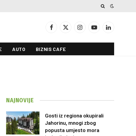
Facebook
X
Instagram
YouTube
LinkedIn
(Twitter)
E
AUTO
BIZNIS CAFE
NAJNOVIJE
Gosti iz regiona okupirali
Jahorinu, mnogi zbog
popusta umjesto mora