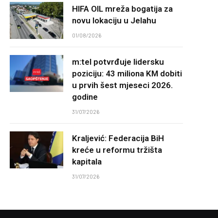
HIFA OIL mreža bogatija za
novu lokaciju u Jelahu
01/08/2026
m:tel potvrđuje lidersku
poziciju: 43 miliona KM dobiti
u prvih šest mjeseci 2026.
godine
31/07/2026
Kraljević: Federacija BiH
kreće u reformu tržišta
kapitala
31/07/2026