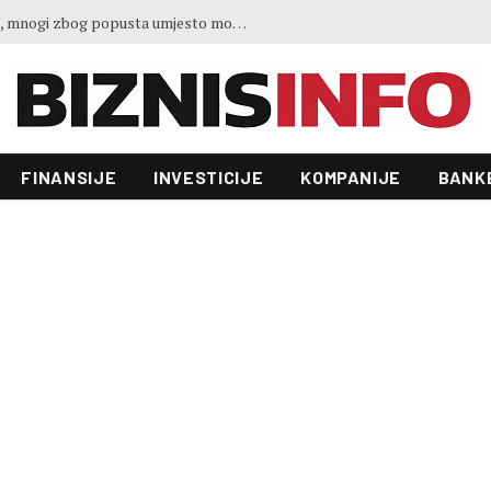
Gosti iz regiona okupirali Jahorinu, mnogi zbog popusta umjesto mora izabrali planinu
FINANSIJE
INVESTICIJE
KOMPANIJE
BANK