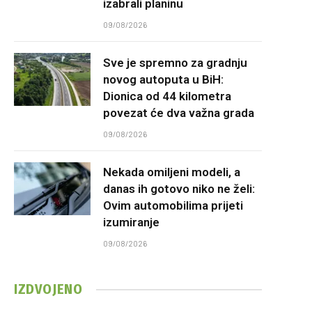
izabrali planinu
09/08/2026
Sve je spremno za gradnju
novog autoputa u BiH:
Dionica od 44 kilometra
povezat će dva važna grada
09/08/2026
Nekada omiljeni modeli, a
danas ih gotovo niko ne želi:
Ovim automobilima prijeti
izumiranje
09/08/2026
IZDVOJENO