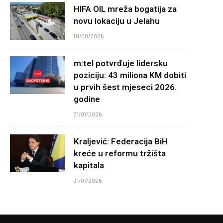
HIFA OIL mreža bogatija za
novu lokaciju u Jelahu
01/08/2026
m:tel potvrđuje lidersku
poziciju: 43 miliona KM dobiti
u prvih šest mjeseci 2026.
godine
31/07/2026
Kraljević: Federacija BiH
kreće u reformu tržišta
kapitala
31/07/2026