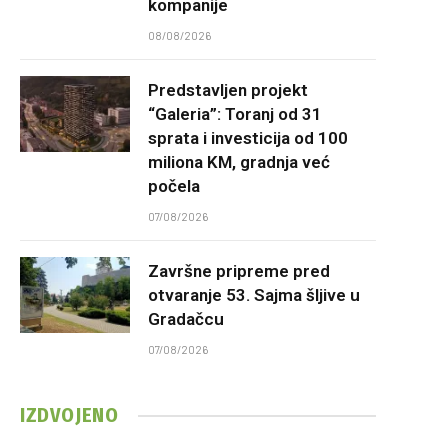
kompanije
08/08/2026
Predstavljen projekt
“Galeria”: Toranj od 31
sprata i investicija od 100
miliona KM, gradnja već
počela
07/08/2026
Završne pripreme pred
otvaranje 53. Sajma šljive u
Gradačcu
07/08/2026
IZDVOJENO