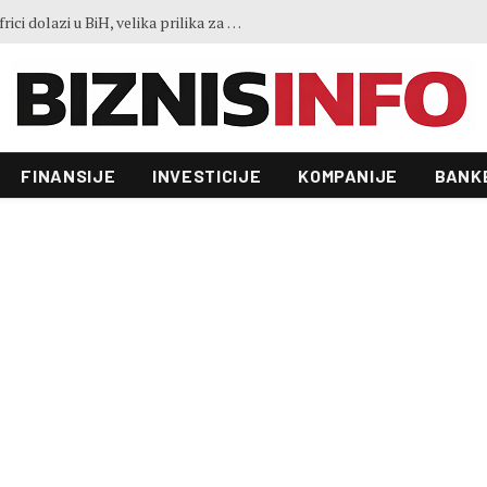
Ko je LISCO: Najveća željezara u Africi dolazi u BiH, velika prilika za domaće kompanije
FINANSIJE
INVESTICIJE
KOMPANIJE
BANK