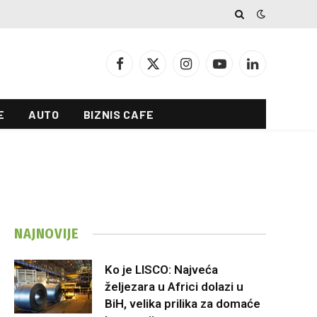
Facebook
X
Instagram
YouTube
LinkedIn
(Twitter)
E
AUTO
BIZNIS CAFE
NAJNOVIJE
Ko je LISCO: Najveća
željezara u Africi dolazi u
BiH, velika prilika za domaće