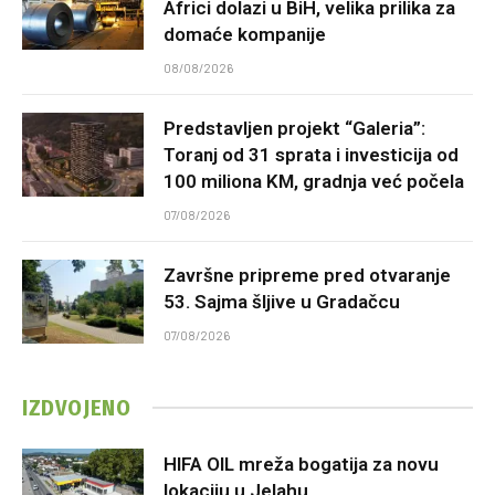
Africi dolazi u BiH, velika prilika za
domaće kompanije
08/08/2026
Predstavljen projekt “Galeria”:
Toranj od 31 sprata i investicija od
100 miliona KM, gradnja već počela
07/08/2026
Završne pripreme pred otvaranje
53. Sajma šljive u Gradačcu
07/08/2026
IZDVOJENO
HIFA OIL mreža bogatija za novu
lokaciju u Jelahu