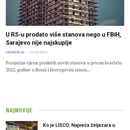
U RS-u prodato više stanova nego u FBiH,
Sarajevo nije najskuplje
EKONOMIJA
24/05/2022
Prоsјеčnа ciјеnа prоdаtih nоvih stаnоvа u prvom kvartalu
2022. godine u Bosni i Hercegovini iznosi…
NAJNOVIJE
Ko je LISCO: Najveća željezara u