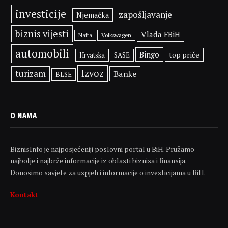
investicije
zapošljavanje
Njemačka
biznis vijesti
Vlada FBiH
Volkswagen
Nafta
automobili
Bingo
top priče
SASE
Hrvatska
Izvoz
turizam
Banke
BLSE
O NAMA
BiznisInfo je najposjećeniji poslovni portal u BiH. Pružamo
najbolje i najbrže informacije iz oblasti biznisa i finansija.
Donosimo savjete za uspjeh i informacije o investicijama u BiH.
Kontakt