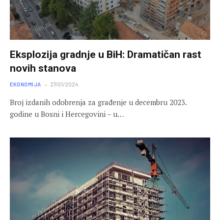
Eksplozija gradnje u BiH: Dramatičan rast
novih stanova
EKONOMIJA
27/01/2024
Brој izdаnih оdоbrеnjа zа grаđеnjе u decembru 2023.
gоdinе u Bosni i Hercegovini – u…