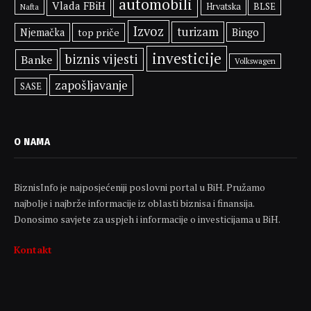
automobili
Vlada FBiH
BLSE
Hrvatska
Nafta
Izvoz
turizam
Bingo
Njemačka
top priče
investicije
biznis vijesti
Banke
Volkswagen
zapošljavanje
SASE
O NAMA
BiznisInfo je najposjećeniji poslovni portal u BiH. Pružamo
najbolje i najbrže informacije iz oblasti biznisa i finansija.
Donosimo savjete za uspjeh i informacije o investicijama u BiH.
Kontakt