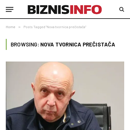
Home
»
Posts Tagged "Nova tvornica prečistača"
BROWSING:
NOVA TVORNICA PREČISTAČA