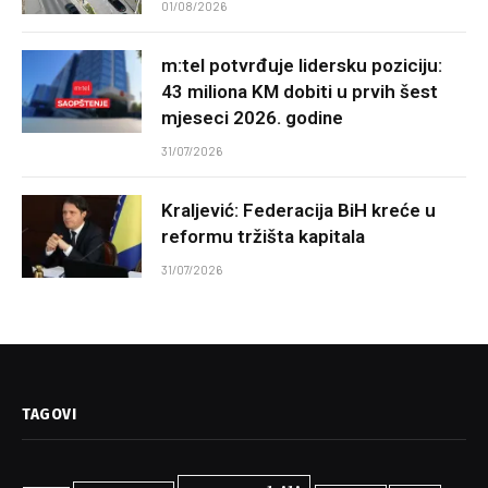
01/08/2026
m:tel potvrđuje lidersku poziciju:
43 miliona KM dobiti u prvih šest
mjeseci 2026. godine
31/07/2026
Kraljević: Federacija BiH kreće u
reformu tržišta kapitala
31/07/2026
TAGOVI