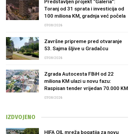
Predstavljen projekt “Galeria”:
Toranj od 31 sprata i investicija od
100 miliona KM, gradnja već počela
07/08/2026
Završne pripreme pred otvaranje
53. Sajma šljive u Gradačcu
07/08/2026
Zgrada Autocesta FBiH od 22
miliona KM ulazi u novu fazu:
Raspisan tender vrijedan 70.000 KM
07/08/2026
IZDVOJENO
HIFA OIL mreža bogatija za novu