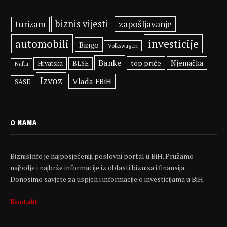
biznis vijesti
zapošljavanje
turizam
automobili
investicije
Bingo
Volkswagen
Banke
top priče
Njemačka
BLSE
Hrvatska
Nafta
Izvoz
Vlada FBiH
SASE
O NAMA
BiznisInfo je najposjećeniji poslovni portal u BiH. Pružamo
najbolje i najbrže informacije iz oblasti biznisa i finansija.
Donosimo savjete za uspjeh i informacije o investicijama u BiH.
Kontakt