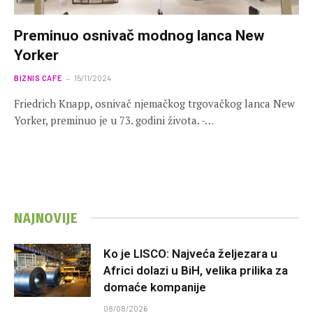
Preminuo osnivač modnog lanca New
Yorker
BIZNIS CAFE
15/11/2024
Friedrich Knapp, osnivač njemačkog trgovačkog lanca New
Yorker, preminuo je u 73. godini života. -…
NAJNOVIJE
Ko je LISCO: Najveća željezara u
Africi dolazi u BiH, velika prilika za
domaće kompanije
08/08/2026