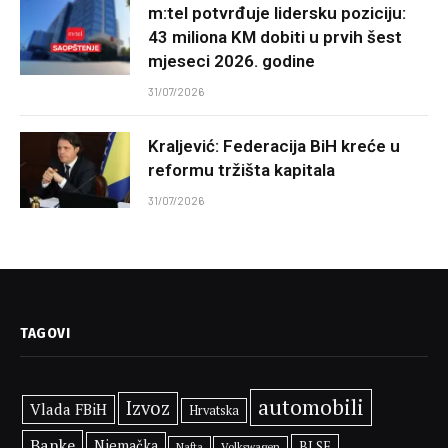
m:tel potvrđuje lidersku poziciju:
43 miliona KM dobiti u prvih šest
mjeseci 2026. godine
31/07/2026
Kraljević: Federacija BiH kreće u
reformu tržišta kapitala
31/07/2026
TAGOVI
automobili
Izvoz
Vlada FBiH
Hrvatska
Banke
Njemačka
BLSE
Volkswagen
Nafta