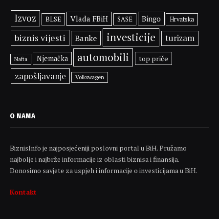
Izvoz
Vlada FBiH
Bingo
BLSE
SASE
Hrvatska
investicije
biznis vijesti
Banke
turizam
automobili
Njemačka
top priče
Nafta
zapošljavanje
Volkswagen
O NAMA
BiznisInfo je najposjećeniji poslovni portal u BiH. Pružamo
najbolje i najbrže informacije iz oblasti biznisa i finansija.
Donosimo savjete za uspjeh i informacije o investicijama u BiH.
Kontakt