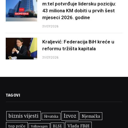
m:tel potvrđuje lidersku poziciju:
43 miliona KM dobiti u prvih šest
mjeseci 2026. godine
31/07/2026
Kraljević: Federacija BiH kreće u
reformu tržišta kapitala
31/07/2026
TAGOVI
biznis vijesti
Izvoz
Njemačka
Hrvatska
Vlada FBiH
top priče
BLSE
Volkswagen