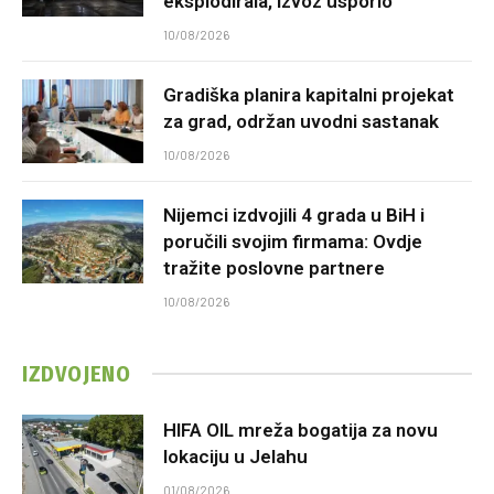
eksplodirala, izvoz usporio
10/08/2026
Gradiška planira kapitalni projekat
za grad, održan uvodni sastanak
10/08/2026
Nijemci izdvojili 4 grada u BiH i
poručili svojim firmama: Ovdje
tražite poslovne partnere
10/08/2026
IZDVOJENO
HIFA OIL mreža bogatija za novu
lokaciju u Jelahu
01/08/2026