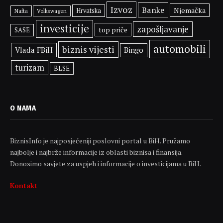
Izvoz
Banke
Njemačka
Hrvatska
Volkswagen
Nafta
investicije
zapošljavanje
top priče
SASE
automobili
biznis vijesti
Vlada FBiH
Bingo
turizam
BLSE
O NAMA
BiznisInfo je najposjećeniji poslovni portal u BiH. Pružamo
najbolje i najbrže informacije iz oblasti biznisa i finansija.
Donosimo savjete za uspjeh i informacije o investicijama u BiH.
Kontakt