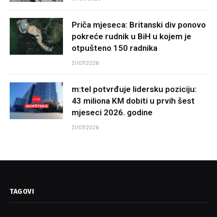
Priča mjeseca: Britanski div ponovo
pokreće rudnik u BiH u kojem je
otpušteno 150 radnika
31/07/2026
m:tel potvrđuje lidersku poziciju:
43 miliona KM dobiti u prvih šest
mjeseci 2026. godine
31/07/2026
TAGOVI