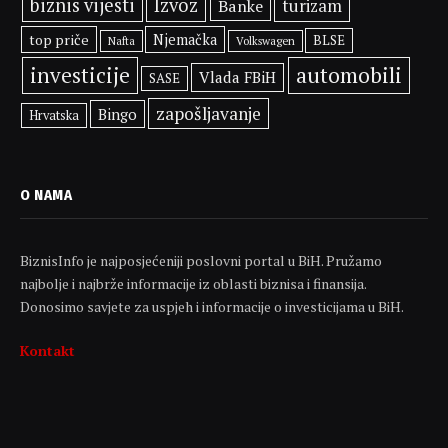
biznis vijesti
Izvoz
Banke
turizam
top priče
Njemačka
BLSE
Volkswagen
Nafta
investicije
automobili
Vlada FBiH
SASE
zapošljavanje
Bingo
Hrvatska
O NAMA
BiznisInfo je najposjećeniji poslovni portal u BiH. Pružamo
najbolje i najbrže informacije iz oblasti biznisa i finansija.
Donosimo savjete za uspjeh i informacije o investicijama u BiH.
Kontakt