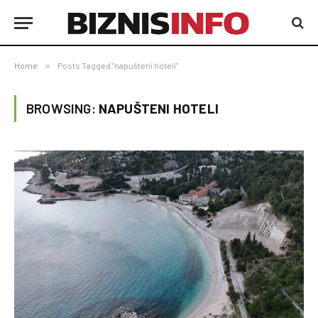
Home
»
Posts Tagged "napušteni hoteli"
BROWSING:
NAPUŠTENI HOTELI