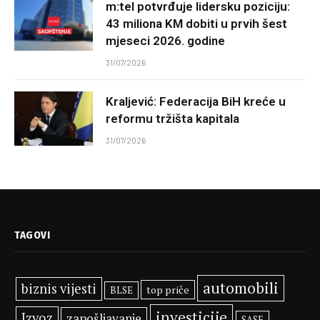
m:tel potvrđuje lidersku poziciju:
43 miliona KM dobiti u prvih šest
mjeseci 2026. godine
31/07/2026
Kraljević: Federacija BiH kreće u
reformu tržišta kapitala
31/07/2026
TAGOVI
automobili
biznis vijesti
top priče
BLSE
investicije
Izvoz
zapošljavanje
SASE