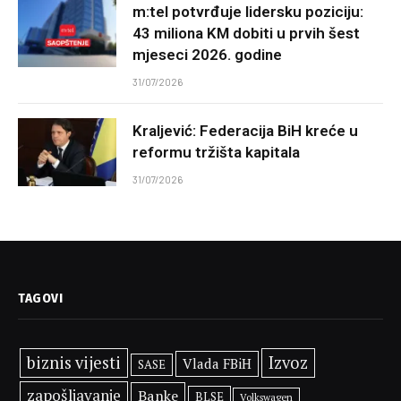
m:tel potvrđuje lidersku poziciju:
43 miliona KM dobiti u prvih šest
mjeseci 2026. godine
31/07/2026
Kraljević: Federacija BiH kreće u
reformu tržišta kapitala
31/07/2026
TAGOVI
biznis vijesti
Izvoz
Vlada FBiH
SASE
zapošljavanje
Banke
BLSE
Volkswagen