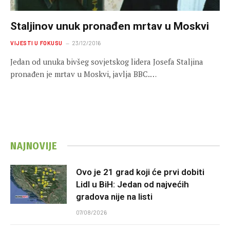
Staljinov unuk pronađen mrtav u Moskvi
VIJESTI U FOKUSU
23/12/2016
Jedan od unuka bivšeg sovjetskog lidera Josefa Staljina
pronađen je mrtav u Moskvi, javlja BBC.…
NAJNOVIJE
Ovo je 21 grad koji će prvi dobiti
Lidl u BiH: Jedan od najvećih
gradova nije na listi
07/08/2026