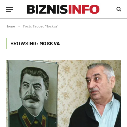
Home
»
Posts Tagged "Moskva"
BROWSING:
MOSKVA