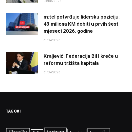
01/08/2026
m:tel potvrđuje lidersku poziciju:
43 miliona KM dobiti u prvih šest
mjeseci 2026. godine
31/07/2026
Kraljević: Federacija BiH kreće u
reformu tržišta kapitala
31/07/2026
TAGOVI
turizam