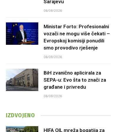
Sarajevu
06/08/2026
Ministar Forto: Profesionalni
vozači ne mogu više čekati –
Evropskoj komisiji ponudili
smo provodivo rješenje
06/08/2026
BiH zvanično aplicirala za
SEPA-u: Evo šta to znači za
građane i privredu
06/08/2026
IZDVOJENO
HIFA OIL mreža bogatija za