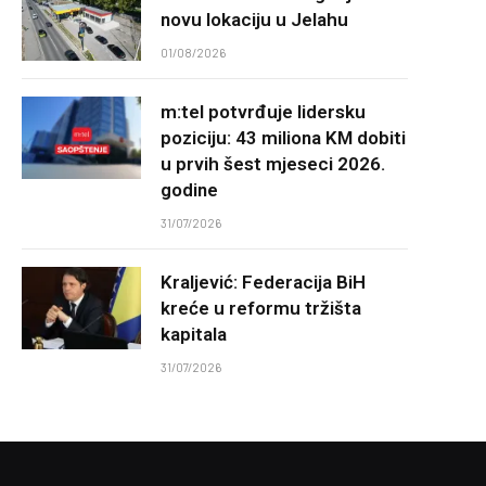
novu lokaciju u Jelahu
01/08/2026
m:tel potvrđuje lidersku
poziciju: 43 miliona KM dobiti
u prvih šest mjeseci 2026.
godine
31/07/2026
Kraljević: Federacija BiH
kreće u reformu tržišta
kapitala
31/07/2026