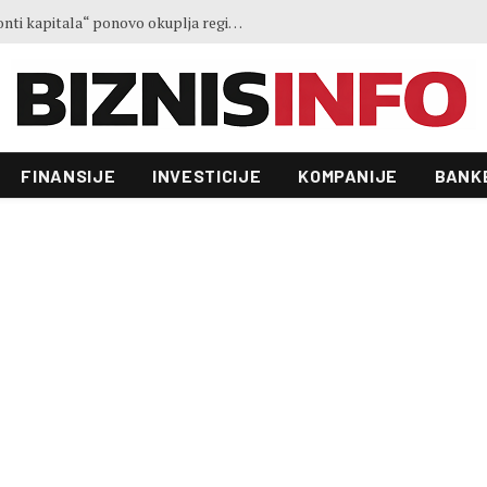
Treće izdanje konferencije „Horizonti kapitala“ ponovo okuplja regionalne lidere u Sarajevu
FINANSIJE
INVESTICIJE
KOMPANIJE
BANK