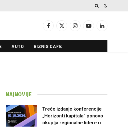
Facebook
X
Instagram
YouTube
LinkedIn
(Twitter)
E
AUTO
BIZNIS CAFE
NAJNOVIJE
Treće izdanje konferencije
„Horizonti kapitala“ ponovo
okuplja regionalne lidere u