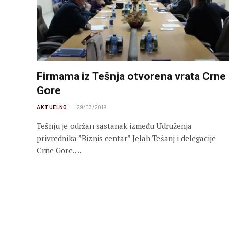
Firmama iz Tešnja otvorena vrata Crne
Gore
AKTUELNO
29/03/2019
Tešnju je održan sastanak između Udruženja
privrednika ”Biznis centar” Jelah Tešanj i delegacije
Crne Gore.…