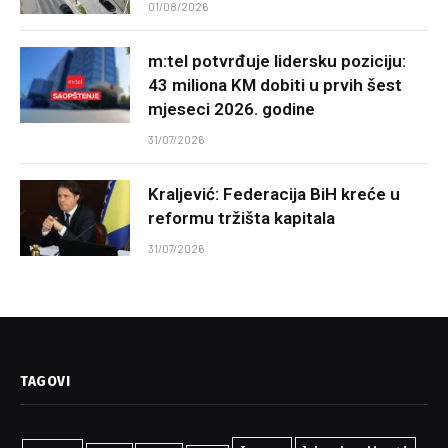
01/08/2026
m:tel potvrđuje lidersku poziciju:
43 miliona KM dobiti u prvih šest
mjeseci 2026. godine
31/07/2026
Kraljević: Federacija BiH kreće u
reformu tržišta kapitala
31/07/2026
TAGOVI