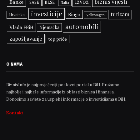
Izvoz
biznis vijesti
Banke
SASE
BLSE
Nafta
investicije
turizam
Bingo
Hrvatska
Volkswagen
automobili
Vlada FBiH
Njemačka
zapošljavanje
top priče
O NAMA
BiznisInfo je najposjećeniji poslovni portal u BiH. Pružamo
najbolje i najbrže informacije iz oblasti biznisa i finansija.
Donosimo savjete za uspjeh i informacije o investicijama u BiH.
Kontakt