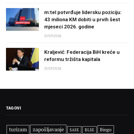
m:tel potvrđuje lidersku poziciju:
43 miliona KM dobiti u prvih šest
mjeseci 2026. godine
31/07/2026
Kraljević: Federacija BiH kreće u
reformu tržišta kapitala
31/07/2026
TAGOVI
zapošljavanje
turizam
Bingo
SASE
BLSE