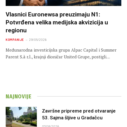
Vlasnici Euronewsa preuzimaju N1:
Potvrđena velika medijska akvizicija u
regionu
KOMPANIJE
29/05/2026
Međunarodna investicijska grupa Alpac Capital i Summer
Parent S.à r.l., krajnji dioničar United Grupe, postigli…
NAJNOVIJE
Završne pripreme pred otvaranje
53. Sajma šljive u Gradačcu
07/08/2026