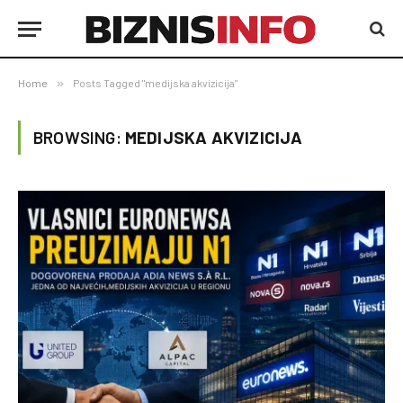
Home
»
Posts Tagged "medijska akvizicija"
BROWSING:
MEDIJSKA AKVIZICIJA