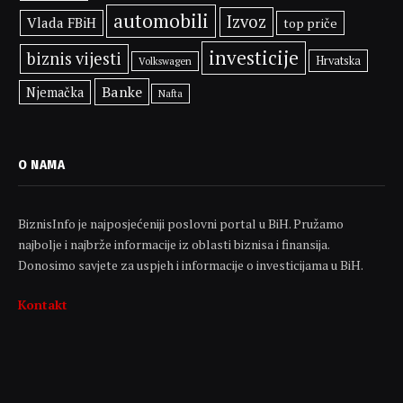
automobili
Izvoz
Vlada FBiH
top priče
investicije
biznis vijesti
Hrvatska
Volkswagen
Banke
Njemačka
Nafta
O NAMA
BiznisInfo je najposjećeniji poslovni portal u BiH. Pružamo
najbolje i najbrže informacije iz oblasti biznisa i finansija.
Donosimo savjete za uspjeh i informacije o investicijama u BiH.
Kontakt