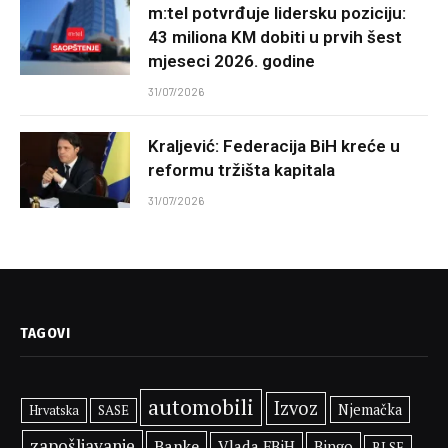
m:tel potvrđuje lidersku poziciju:
43 miliona KM dobiti u prvih šest
mjeseci 2026. godine
31/07/2026
Kraljević: Federacija BiH kreće u
reformu tržišta kapitala
31/07/2026
TAGOVI
automobili
Izvoz
Njemačka
SASE
Hrvatska
zapošljavanje
Banke
Vlada FBiH
Bingo
BLSE