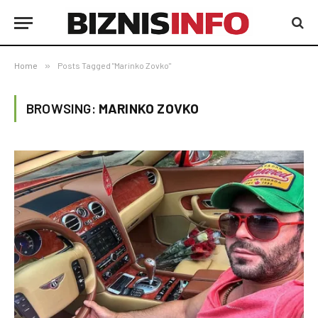
Home
»
Posts Tagged "Marinko Zovko"
BROWSING:
MARINKO ZOVKO