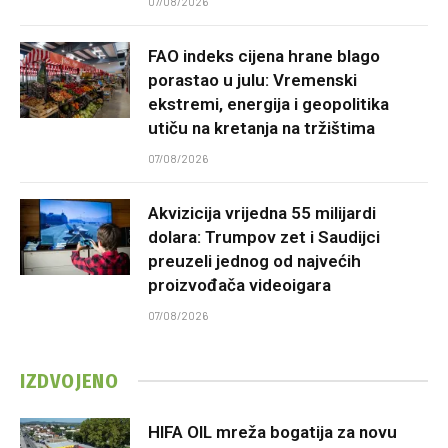
07/08/2026
FAO indeks cijena hrane blago
porastao u julu: Vremenski
ekstremi, energija i geopolitika
utiču na kretanja na tržištima
07/08/2026
Akvizicija vrijedna 55 milijardi
dolara: Trumpov zet i Saudijci
preuzeli jednog od najvećih
proizvođača videoigara
07/08/2026
IZDVOJENO
HIFA OIL mreža bogatija za novu