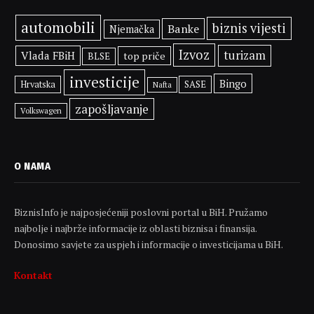
automobili
biznis vijesti
Banke
Njemačka
Izvoz
turizam
Vlada FBiH
top priče
BLSE
investicije
Bingo
SASE
Hrvatska
Nafta
zapošljavanje
Volkswagen
O NAMA
BiznisInfo je najposjećeniji poslovni portal u BiH. Pružamo
najbolje i najbrže informacije iz oblasti biznisa i finansija.
Donosimo savjete za uspjeh i informacije o investicijama u BiH.
Kontakt