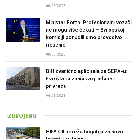
06/08/2026
Ministar Forto: Profesionalni vozači
ne mogu više čekati – Evropskoj
komisiji ponudili smo provodivo
rješenje
06/08/2026
BiH zvanično aplicirala za SEPA-u:
Evo šta to znači za građane i
privredu
06/08/2026
IZDVOJENO
HIFA OIL mreža bogatija za novu
lokaciju u Jelahu