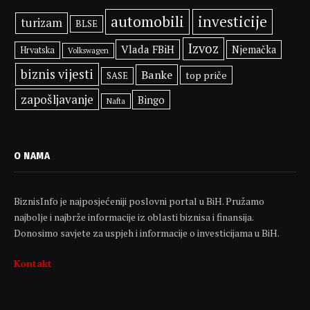
automobili
investicije
turizam
BLSE
Izvoz
Vlada FBiH
Njemačka
Hrvatska
Volkswagen
biznis vijesti
Banke
top priče
SASE
zapošljavanje
Bingo
Nafta
O NAMA
BiznisInfo je najposjećeniji poslovni portal u BiH. Pružamo
najbolje i najbrže informacije iz oblasti biznisa i finansija.
Donosimo savjete za uspjeh i informacije o investicijama u BiH.
Kontakt