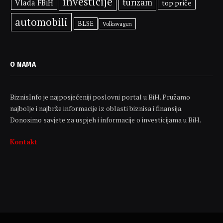
investicije
turizam
Vlada FBiH
top priče
automobili
BLSE
Volkswagen
O NAMA
BiznisInfo je najposjećeniji poslovni portal u BiH. Pružamo
najbolje i najbrže informacije iz oblasti biznisa i finansija.
Donosimo savjete za uspjeh i informacije o investicijama u BiH.
Kontakt