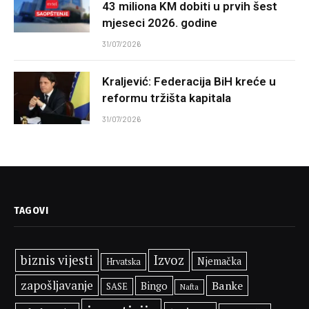
43 miliona KM dobiti u prvih šest
mjeseci 2026. godine
31/07/2026
Kraljević: Federacija BiH kreće u
reformu tržišta kapitala
31/07/2026
TAGOVI
biznis vijesti
Izvoz
Njemačka
Hrvatska
zapošljavanje
Banke
Bingo
SASE
Nafta