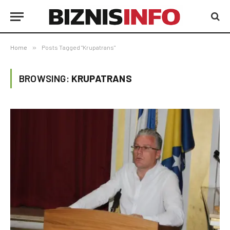
Home
»
Posts Tagged "Krupatrans"
BROWSING:
KRUPATRANS