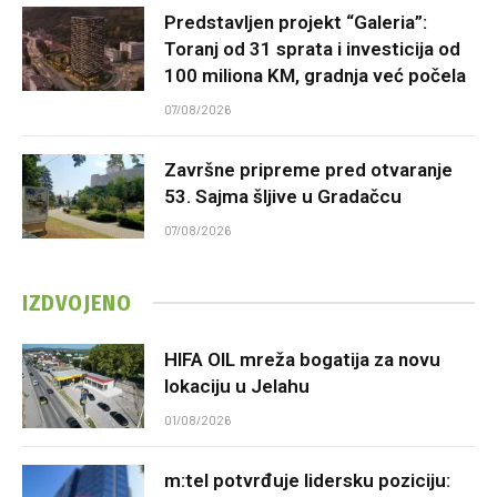
Predstavljen projekt “Galeria”:
Toranj od 31 sprata i investicija od
100 miliona KM, gradnja već počela
07/08/2026
Završne pripreme pred otvaranje
53. Sajma šljive u Gradačcu
07/08/2026
IZDVOJENO
HIFA OIL mreža bogatija za novu
lokaciju u Jelahu
01/08/2026
m:tel potvrđuje lidersku poziciju: