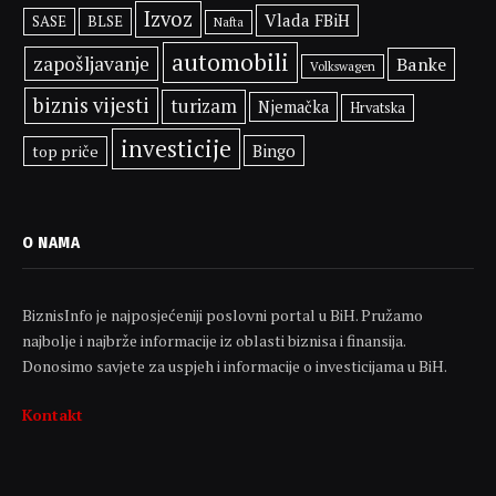
Izvoz
Vlada FBiH
SASE
BLSE
Nafta
automobili
zapošljavanje
Banke
Volkswagen
biznis vijesti
turizam
Njemačka
Hrvatska
investicije
Bingo
top priče
O NAMA
BiznisInfo je najposjećeniji poslovni portal u BiH. Pružamo
najbolje i najbrže informacije iz oblasti biznisa i finansija.
Donosimo savjete za uspjeh i informacije o investicijama u BiH.
Kontakt