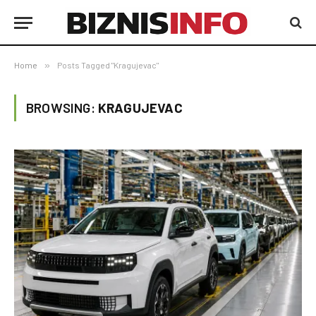
Home
»
Posts Tagged "Kragujevac"
BROWSING:
KRAGUJEVAC