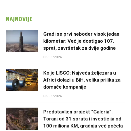
NAJNOVIJE
Gradi se prvi neboder visok jedan
kilometar: Već je dostigao 107.
sprat, završetak za dvije godine
08/08/2026
Ko je LISCO: Najveća željezara u
Africi dolazi u BiH, velika prilika za
domaće kompanije
08/08/2026
Predstavljen projekt “Galeria”:
Toranj od 31 sprata i investicija od
100 miliona KM, gradnja već počela