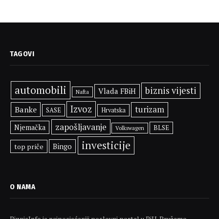
TAGOVI
automobili
biznis vijesti
Vlada FBiH
Nafta
Izvoz
Banke
turizam
SASE
Hrvatska
zapošljavanje
Njemačka
BLSE
Volkswagen
investicije
Bingo
top priče
O NAMA
BiznisInfo je najposjećeniji poslovni portal u BiH. Pružamo