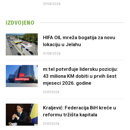
07/08/2026
IZDVOJENO
HIFA OIL mreža bogatija za novu
lokaciju u Jelahu
01/08/2026
m:tel potvrđuje lidersku poziciju:
43 miliona KM dobiti u prvih šest
mjeseci 2026. godine
31/07/2026
Kraljević: Federacija BiH kreće u
reformu tržišta kapitala
31/07/2026