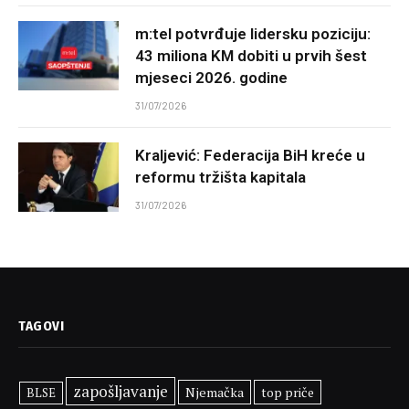
m:tel potvrđuje lidersku poziciju:
43 miliona KM dobiti u prvih šest
mjeseci 2026. godine
31/07/2026
Kraljević: Federacija BiH kreće u
reformu tržišta kapitala
31/07/2026
TAGOVI
zapošljavanje
Njemačka
top priče
BLSE