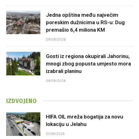
Jedna opština među najvećim
poreskim dužnicima u RS-u: Dug
premašio 6,4 miliona KM
09/08/2026
Gosti iz regiona okupirali Jahorinu,
mnogi zbog popusta umjesto mora
izabrali planinu
09/08/2026
IZDVOJENO
HIFA OIL mreža bogatija za novu
lokaciju u Jelahu
01/08/2026