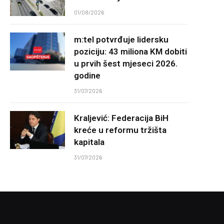
01/08/2026
m:tel potvrđuje lidersku
poziciju: 43 miliona KM dobiti
u prvih šest mjeseci 2026.
godine
31/07/2026
Kraljević: Federacija BiH
kreće u reformu tržišta
kapitala
31/07/2026