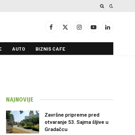
Facebook
X
Instagram
YouTube
LinkedIn
(Twitter)
E
AUTO
BIZNIS CAFE
NAJNOVIJE
Završne pripreme pred
otvaranje 53. Sajma šljive u
Gradačcu