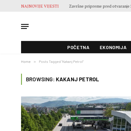
NAJNOVIJE VIJESTI
Završne pripreme pred otvaranje 5
POČETNA
EKONOMIJA
Home
»
Posts Tagged "Kakanj Petrol"
BROWSING:
KAKANJ PETROL