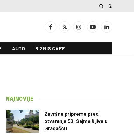
Facebook
X
Instagram
YouTube
LinkedIn
(Twitter)
E
AUTO
BIZNIS CAFE
NAJNOVIJE
Završne pripreme pred
otvaranje 53. Sajma šljive u
Gradačcu