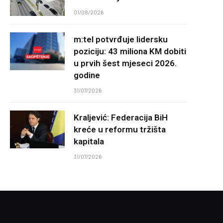
01/08/2026
m:tel potvrđuje lidersku
poziciju: 43 miliona KM dobiti
u prvih šest mjeseci 2026.
godine
31/07/2026
Kraljević: Federacija BiH
kreće u reformu tržišta
kapitala
31/07/2026