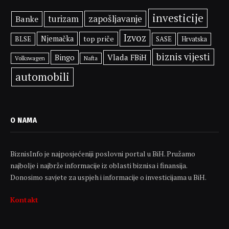
investicije
zapošljavanje
Banke
turizam
Izvoz
Njemačka
top priče
BLSE
SASE
Hrvatska
biznis vijesti
Bingo
Vlada FBiH
Volkswagen
Nafta
automobili
O NAMA
BiznisInfo je najposjećeniji poslovni portal u BiH. Pružamo
najbolje i najbrže informacije iz oblasti biznisa i finansija.
Donosimo savjete za uspjeh i informacije o investicijama u BiH.
Kontakt