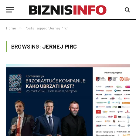
Home
»
Posts Tagged "Jernej Pirc"
BROWSING:
JERNEJ PIRC