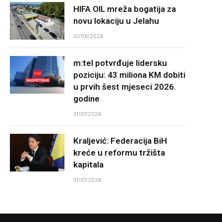
HIFA OIL mreža bogatija za
novu lokaciju u Jelahu
01/08/2026
m:tel potvrđuje lidersku
poziciju: 43 miliona KM dobiti
u prvih šest mjeseci 2026.
godine
31/07/2026
Kraljević: Federacija BiH
kreće u reformu tržišta
kapitala
31/07/2026