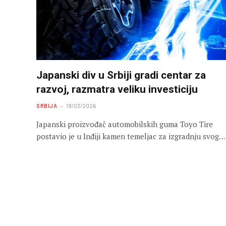
Japanski div u Srbiji gradi centar za
razvoj, razmatra veliku investiciju
SRBIJA
19/03/2026
Japanski proizvođač automobilskih guma Toyo Tire
postavio je u Inđiji kamen temeljac za izgradnju svog…