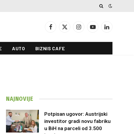
Facebook
X
Instagram
YouTube
LinkedIn
(Twitter)
E
AUTO
BIZNIS CAFE
NAJNOVIJE
Potpisan ugovor: Austrijski
investitor gradi novu fabriku
u BiH na parceli od 3.500