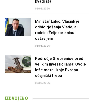
kvadrata
05/08/2026
Ministar Lakić: Vlasnik je
odbio rješenja Vlade, ali
radnici Željezare nisu
ostavljeni
05/08/2026
Područje Srebrenice pred
velikim investicijama: Ovdje
leže metali koje Evropa
očajnički treba
05/08/2026
IZDVOJENO