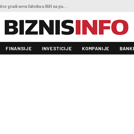
Potpisan ugovor: Austrijski investitor gradi novu fabriku u BiH na parceli od 3.500 kvadrata
FINANSIJE
INVESTICIJE
KOMPANIJE
BANK