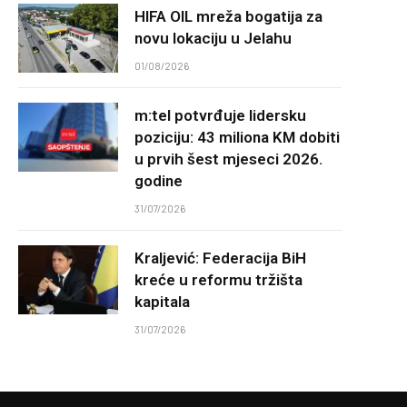
HIFA OIL mreža bogatija za
novu lokaciju u Jelahu
01/08/2026
m:tel potvrđuje lidersku
poziciju: 43 miliona KM dobiti
u prvih šest mjeseci 2026.
godine
31/07/2026
Kraljević: Federacija BiH
kreće u reformu tržišta
kapitala
31/07/2026