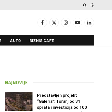
Facebook
X
Instagram
YouTube
LinkedIn
(Twitter)
E
AUTO
BIZNIS CAFE
NAJNOVIJE
Predstavljen projekt
“Galeria”: Toranj od 31
sprata i investicija od 100