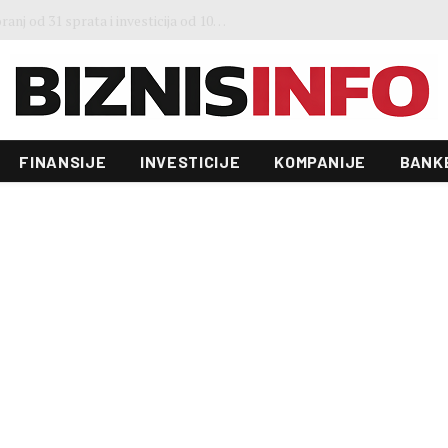
3. Sajma šljive u Gradačcu
FINANSIJE
INVESTICIJE
KOMPANIJE
BANK