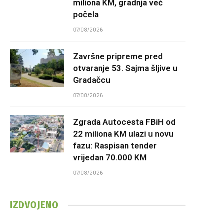
miliona KM, gradnja već
počela
07/08/2026
Završne pripreme pred
otvaranje 53. Sajma šljive u
Gradačcu
07/08/2026
Zgrada Autocesta FBiH od
22 miliona KM ulazi u novu
fazu: Raspisan tender
vrijedan 70.000 KM
07/08/2026
IZDVOJENO