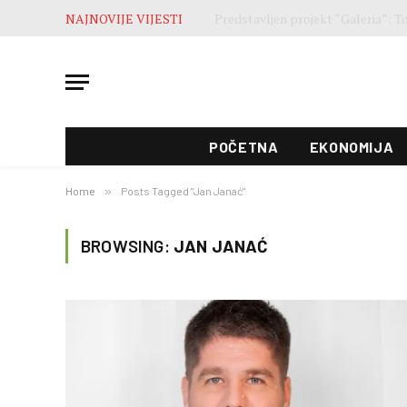
NAJNOVIJE VIJESTI
Završne pripreme pred otvaranje 5
POČETNA
EKONOMIJA
Home
»
Posts Tagged "Jan Janać"
BROWSING:
JAN JANAĆ