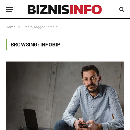
Home
»
Posts Tagged "Infobip"
BROWSING:
INFOBIP