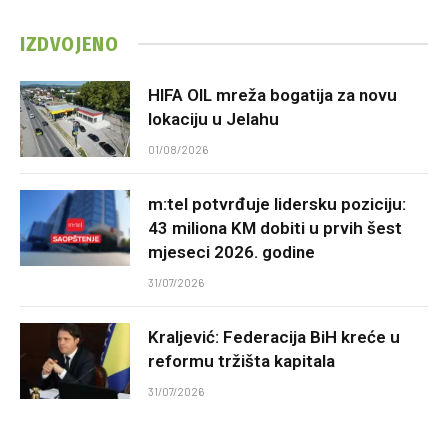
IZDVOJENO
HIFA OIL mreža bogatija za novu
lokaciju u Jelahu
01/08/2026
m:tel potvrđuje lidersku poziciju:
43 miliona KM dobiti u prvih šest
mjeseci 2026. godine
31/07/2026
Kraljević: Federacija BiH kreće u
reformu tržišta kapitala
31/07/2026