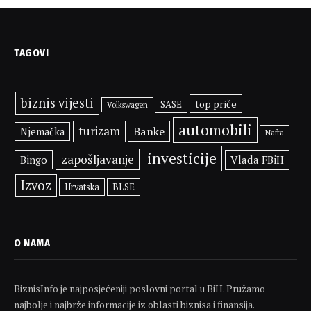
TAGOVI
biznis vijesti
top priče
SASE
Volkswagen
automobili
turizam
Banke
Njemačka
Nafta
investicije
zapošljavanje
Bingo
Vlada FBiH
Izvoz
BLSE
Hrvatska
O NAMA
BiznisInfo je najposjećeniji poslovni portal u BiH. Pružamo
najbolje i najbrže informacije iz oblasti biznisa i finansija.