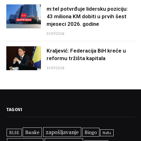
m:tel potvrđuje lidersku poziciju:
43 miliona KM dobiti u prvih šest
mjeseci 2026. godine
31/07/2026
Kraljević: Federacija BiH kreće u
reformu tržišta kapitala
31/07/2026
TAGOVI
zapošljavanje
Banke
Bingo
BLSE
Nafta