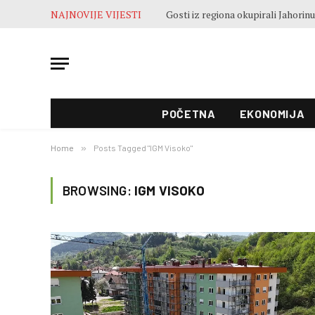
NAJNOVIJE VIJESTI
POČETNA
EKONOMIJA
Home
»
Posts Tagged "IGM Visoko"
BROWSING:
IGM VISOKO