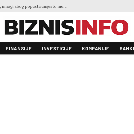
Gosti iz regiona okupirali Jahorinu, mnogi zbog popusta umjesto mora izabrali planinu
FINANSIJE
INVESTICIJE
KOMPANIJE
BANK