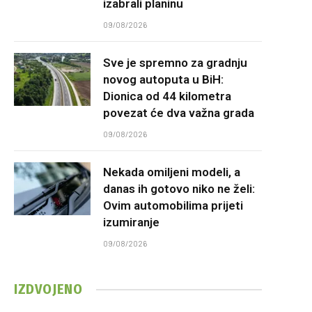
izabrali planinu
09/08/2026
Sve je spremno za gradnju
novog autoputa u BiH:
Dionica od 44 kilometra
povezat će dva važna grada
09/08/2026
Nekada omiljeni modeli, a
danas ih gotovo niko ne želi:
Ovim automobilima prijeti
izumiranje
09/08/2026
IZDVOJENO