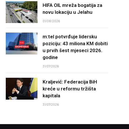
HIFA OIL mreža bogatija za
novu lokaciju u Jelahu
01/08/2026
m:tel potvrđuje lidersku
poziciju: 43 miliona KM dobiti
u prvih šest mjeseci 2026.
godine
31/07/2026
Kraljević: Federacija BiH
kreće u reformu tržišta
kapitala
31/07/2026