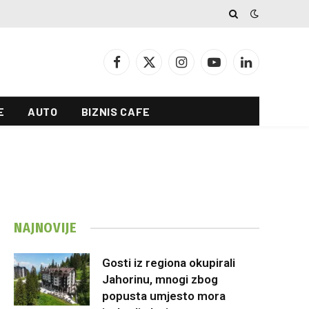
Facebook
X
Instagram
YouTube
LinkedIn
(Twitter)
E
AUTO
BIZNIS CAFE
NAJNOVIJE
Gosti iz regiona okupirali
Jahorinu, mnogi zbog
popusta umjesto mora