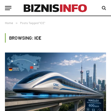
Home
»
Posts Tagged "ICE"
BROWSING:
ICE