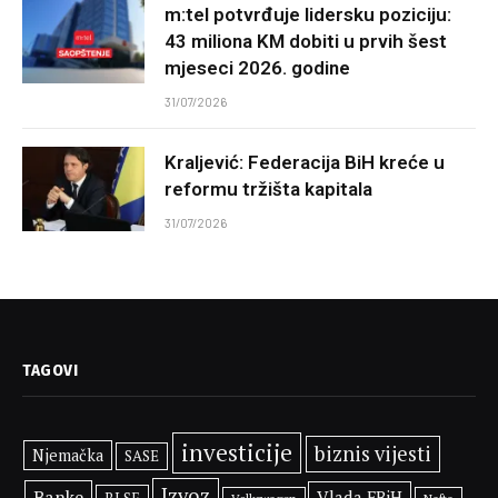
m:tel potvrđuje lidersku poziciju:
43 miliona KM dobiti u prvih šest
mjeseci 2026. godine
31/07/2026
Kraljević: Federacija BiH kreće u
reformu tržišta kapitala
31/07/2026
TAGOVI
investicije
biznis vijesti
Njemačka
SASE
Izvoz
Banke
Vlada FBiH
BLSE