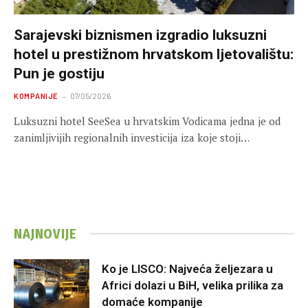
Sarajevski biznismen izgradio luksuzni
hotel u prestižnom hrvatskom ljetovalištu:
Pun je gostiju
KOMPANIJE
07/05/2026
Luksuzni hotel SeeSea u hrvatskim Vodicama jedna je od
zanimljivijih regionalnih investicija iza koje stoji…
NAJNOVIJE
Ko je LISCO: Najveća željezara u
Africi dolazi u BiH, velika prilika za
domaće kompanije