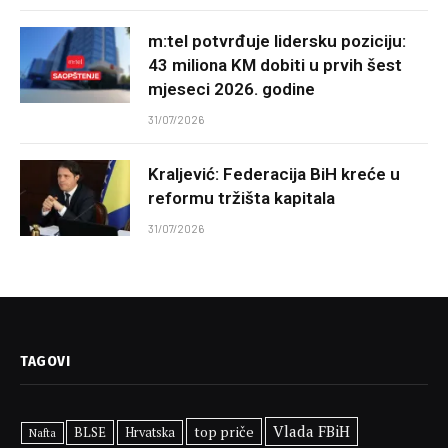
m:tel potvrđuje lidersku poziciju:
43 miliona KM dobiti u prvih šest
mjeseci 2026. godine
31/07/2026
Kraljević: Federacija BiH kreće u
reformu tržišta kapitala
31/07/2026
TAGOVI
Vlada FBiH
top priče
BLSE
Hrvatska
Nafta