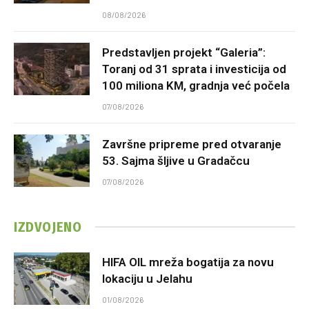
08/08/2026
Predstavljen projekt “Galeria”:
Toranj od 31 sprata i investicija od
100 miliona KM, gradnja već počela
07/08/2026
Završne pripreme pred otvaranje
53. Sajma šljive u Gradačcu
07/08/2026
IZDVOJENO
HIFA OIL mreža bogatija za novu
lokaciju u Jelahu
01/08/2026