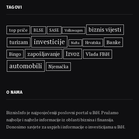
TAGOVI
biznis vijesti
top priče
BLSE
SASE
Volkswagen
investicije
turizam
Banke
Hrvatska
Nafta
Izvoz
zapošljavanje
Bingo
Vlada FBiH
automobili
Njemačka
O NAMA
BiznisInfo je najposjećeniji poslovni portal u BiH. Pružamo
najbolje i najbrže informacije iz oblasti biznisa i finansija.
Donosimo savjete za uspjeh i informacije o investicijama u BiH.