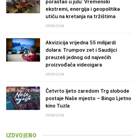
porastao u julu: Vremenski
ekstremi, energija i geopolitika
utiču na kretanja na tržištima
07/08/2026
Akvizicija vrijedna 55 milijardi
dolara: Trumpov zet i Saudijci
preuzeli jednog od najvećih
proizvođača videoigara
07/08/2026
Četvrto ljeto zaredom Trg slobode
postaje Naše mjesto – Bingo Ljetno
kino Tuzla
07/08/2026
IZDVOJENO