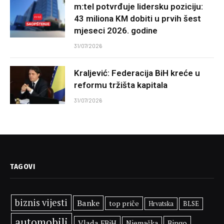
m:tel potvrđuje lidersku poziciju:
43 miliona KM dobiti u prvih šest
mjeseci 2026. godine
31/07/2026
Kraljević: Federacija BiH kreće u
reformu tržišta kapitala
31/07/2026
TAGOVI
biznis vijesti
Banke
top priče
BLSE
Hrvatska
automobili
Vlada FBiH
Bingo
Njemačka