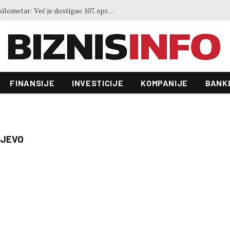
Gradi se prvi neboder visok jedan kilometar: Već je dostigao 107. sprat, završetak za dvije godine
FINANSIJE
INVESTICIJE
KOMPANIJE
BANK
AJEVO