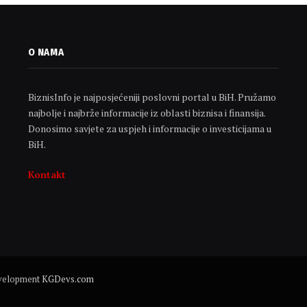
O NAMA
BiznisInfo je najposjećeniji poslovni portal u BiH. Pružamo
najbolje i najbrže informacije iz oblasti biznisa i finansija.
Donosimo savjete za uspjeh i informacije o investicijama u
BiH.
Kontakt
evelopment
KGDevs.com