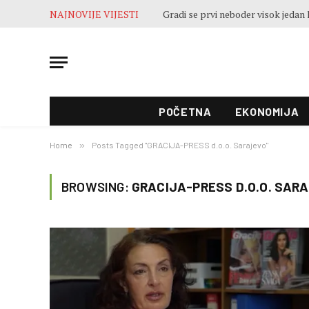
NAJNOVIJE VIJESTI
POČETNA
EKONOMIJA
Home
»
Posts Tagged "GRACIJA-PRESS d.o.o. Sarajevo"
BROWSING:
GRACIJA-PRESS D.O.O. SAR