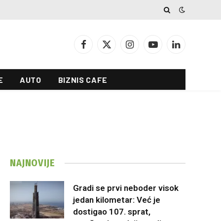
Facebook
X
Instagram
YouTube
LinkedIn
(Twitter)
E
AUTO
BIZNIS CAFE
NAJNOVIJE
Gradi se prvi neboder visok
jedan kilometar: Već je
dostigao 107. sprat,