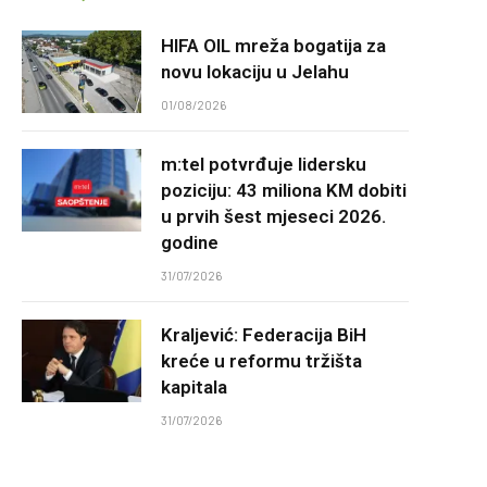
HIFA OIL mreža bogatija za
novu lokaciju u Jelahu
01/08/2026
m:tel potvrđuje lidersku
poziciju: 43 miliona KM dobiti
u prvih šest mjeseci 2026.
godine
31/07/2026
Kraljević: Federacija BiH
kreće u reformu tržišta
kapitala
31/07/2026