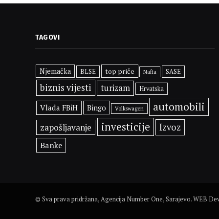
TAGOVI
Njemačka
top priče
BLSE
SASE
Nafta
biznis vijesti
turizam
Hrvatska
automobili
Vlada FBiH
Bingo
Volkswagen
investicije
Izvoz
zapošljavanje
Banke
© Sva prava pridržana, Agencija Number One, Sarajevo. WEB D