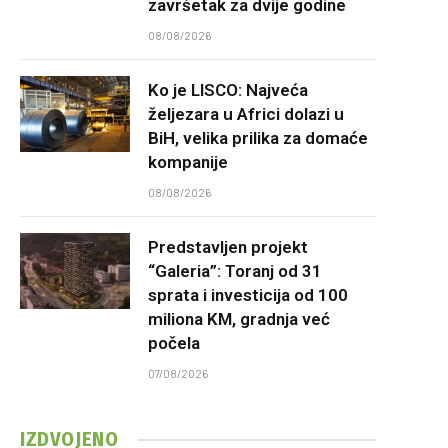
završetak za dvije godine
08/08/2026
Ko je LISCO: Najveća
željezara u Africi dolazi u
BiH, velika prilika za domaće
kompanije
08/08/2026
Predstavljen projekt
“Galeria”: Toranj od 31
sprata i investicija od 100
miliona KM, gradnja već
počela
07/08/2026
IZDVOJENO