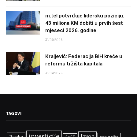
m:tel potvrđuje lidersku poziciju:
43 miliona KM dobiti u prvih šest
mjeseci 2026. godine
31/07/2026
Kraljević: Federacija BiH kreće u
reformu tržišta kapitala
31/07/2026
TAGOVI
investicije
Izvoz
Banke
top priče
SASE