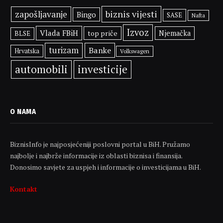
biznis vijesti
zapošljavanje
Bingo
SASE
Nafta
Izvoz
Vlada FBiH
top priče
Njemačka
BLSE
turizam
Banke
Hrvatska
Volkswagen
automobili
investicije
O NAMA
BiznisInfo je najposjećeniji poslovni portal u BiH. Pružamo
najbolje i najbrže informacije iz oblasti biznisa i finansija.
Donosimo savjete za uspjeh i informacije o investicijama u BiH.
Kontakt