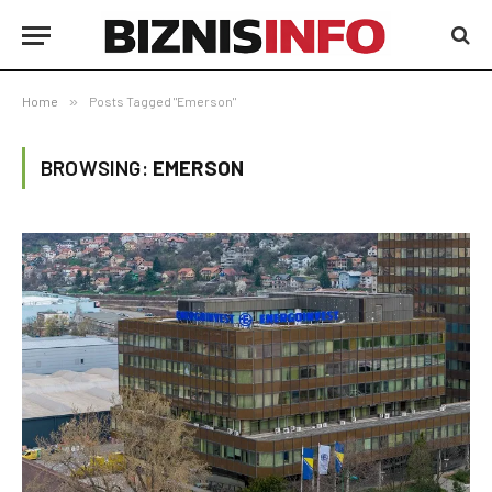
Home
»
Posts Tagged "Emerson"
BROWSING:
EMERSON