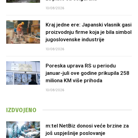
10/08/2026
Kraj jedne ere: Japanski vlasnik gasi
proizvodnju firme koja je bila simbol
jugoslovenske industrije
10/08/2026
Poreska uprava RS u periodu
januar-juli ove godine prikupila 258
miliona KM više prihoda
10/08/2026
IZDVOJENO
m:tel NetBiz donosi veće brzine za
još uspješnije poslovanje