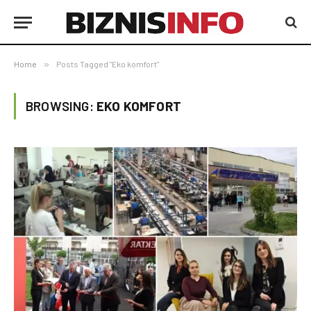
Home
»
Posts Tagged "Eko komfort"
BROWSING:
EKO KOMFORT