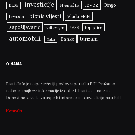
investicije
Izvoz
Njemačka
Bingo
BLSE
biznis vijesti
Vlada FBiH
Hrvatska
zapošljavanje
top priče
SASE
Volkswagen
automobili
Banke
turizam
Nafta
O NAMA
BiznisInfo je najposjećeniji poslovni portal u BiH. Pružamo
najbolje i najbrže informacije iz oblasti biznisa i finansija.
Donosimo savjete za uspjeh i informacije o investicijama u BiH.
Kontakt