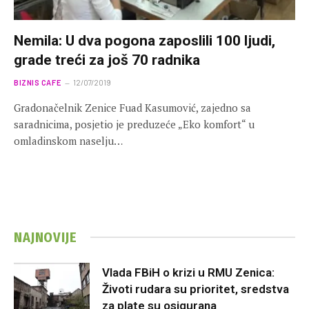
Nemila: U dva pogona zaposlili 100 ljudi,
grade treći za još 70 radnika
BIZNIS CAFE
12/07/2019
Gradonačelnik Zenice Fuad Kasumović, zajedno sa
saradnicima, posjetio je preduzeće „Eko komfort“ u
omladinskom naselju…
NAJNOVIJE
Vlada FBiH o krizi u RMU Zenica:
Životi rudara su prioritet, sredstva
za plate su osigurana