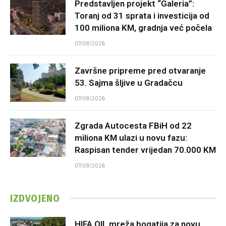
Predstavljen projekt “Galeria”:
Toranj od 31 sprata i investicija od
100 miliona KM, gradnja već počela
07/08/2026
Završne pripreme pred otvaranje
53. Sajma šljive u Gradačcu
07/08/2026
Zgrada Autocesta FBiH od 22
miliona KM ulazi u novu fazu:
Raspisan tender vrijedan 70.000 KM
07/08/2026
IZDVOJENO
HIFA OIL mreža bogatija za novu