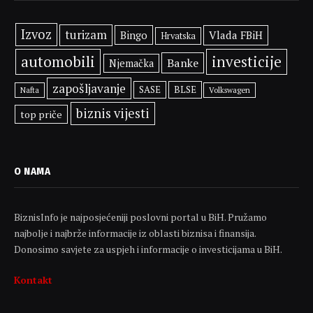
Izvoz
turizam
Bingo
Vlada FBiH
Hrvatska
automobili
investicije
Banke
Njemačka
zapošljavanje
SASE
BLSE
Volkswagen
Nafta
biznis vijesti
top priče
O NAMA
BiznisInfo je najposjećeniji poslovni portal u BiH. Pružamo
najbolje i najbrže informacije iz oblasti biznisa i finansija.
Donosimo savjete za uspjeh i informacije o investicijama u BiH.
Kontakt