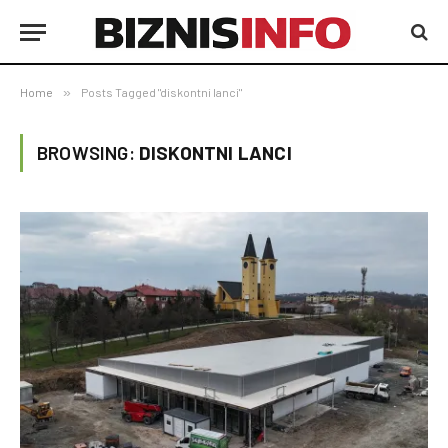
Home
»
Posts Tagged "diskontni lanci"
BROWSING:
DISKONTNI LANCI