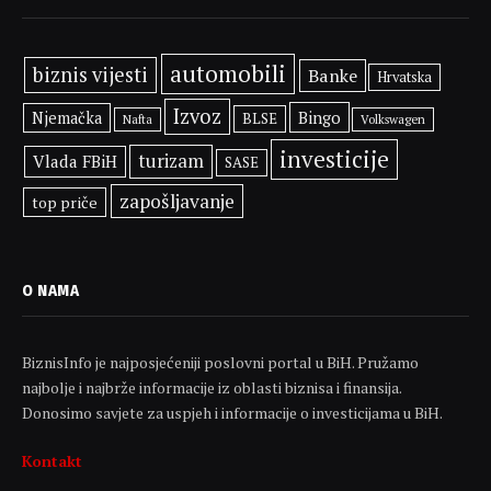
automobili
biznis vijesti
Banke
Hrvatska
Izvoz
Bingo
Njemačka
BLSE
Volkswagen
Nafta
investicije
turizam
Vlada FBiH
SASE
zapošljavanje
top priče
O NAMA
BiznisInfo je najposjećeniji poslovni portal u BiH. Pružamo
najbolje i najbrže informacije iz oblasti biznisa i finansija.
Donosimo savjete za uspjeh i informacije o investicijama u BiH.
Kontakt