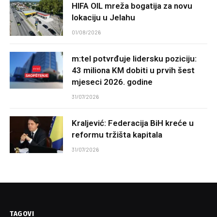
HIFA OIL mreža bogatija za novu
lokaciju u Jelahu
01/08/2026
m:tel potvrđuje lidersku poziciju:
43 miliona KM dobiti u prvih šest
mjeseci 2026. godine
31/07/2026
Kraljević: Federacija BiH kreće u
reformu tržišta kapitala
31/07/2026
TAGOVI