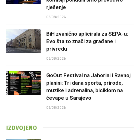
rješenje
06/08/2026
BiH zvanično aplicirala za SEPA-u:
Evo šta to znači za građane i
privredu
06/08/2026
GoOut Festival na Jahorini i Ravnoj
planini: Tri dana sporta, prirode,
muzike i adrenalina, biciklom na
ćevape u Sarajevo
06/08/2026
IZDVOJENO