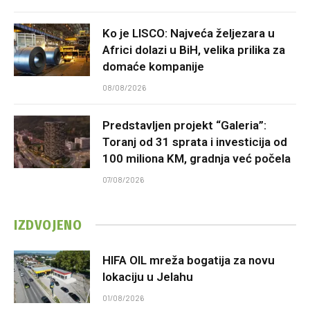
Ko je LISCO: Najveća željezara u
Africi dolazi u BiH, velika prilika za
domaće kompanije
08/08/2026
Predstavljen projekt “Galeria”:
Toranj od 31 sprata i investicija od
100 miliona KM, gradnja već počela
07/08/2026
IZDVOJENO
HIFA OIL mreža bogatija za novu
lokaciju u Jelahu
01/08/2026