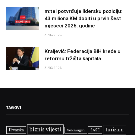
m:tel potvrđuje lidersku poziciju:
43 miliona KM dobiti u prvih šest
mjeseci 2026. godine
31/07/2026
Kraljević: Federacija BiH kreće u
reformu tržišta kapitala
31/07/2026
TAGOVI
biznis vijesti
turizam
SASE
Hrvatska
Volkswagen