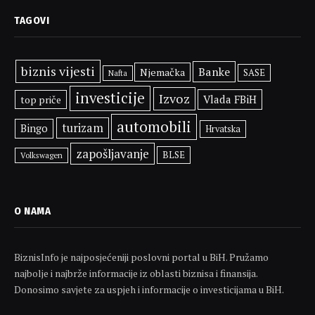
TAGOVI
biznis vijesti
Banke
Njemačka
SASE
Nafta
investicije
Izvoz
Vlada FBiH
top priče
automobili
turizam
Bingo
Hrvatska
zapošljavanje
BLSE
Volkswagen
O NAMA
BiznisInfo je najposjećeniji poslovni portal u BiH. Pružamo
najbolje i najbrže informacije iz oblasti biznisa i finansija.
Donosimo savjete za uspjeh i informacije o investicijama u BiH.