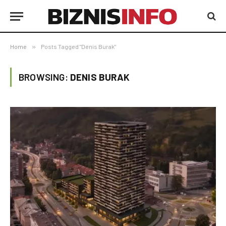
Home
»
Posts Tagged "Denis Burak"
BROWSING:
DENIS BURAK