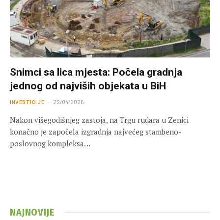
Snimci sa lica mjesta: Počela gradnja
jednog od najviših objekata u BiH
INVESTICIJE
22/04/2026
Nakon višegodišnjeg zastoja, na Trgu rudara u Zenici
konačno je započela izgradnja najvećeg stambeno-
poslovnog kompleksa…
NAJNOVIJE