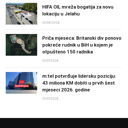
HIFA OIL mreža bogatija za novu
lokaciju u Jelahu
01/08/2026
Priča mjeseca: Britanski div ponovo
pokreće rudnik u BiH u kojem je
otpušteno 150 radnika
31/07/2026
m:tel potvrđuje lidersku poziciju:
43 miliona KM dobiti u prvih šest
mjeseci 2026. godine
31/07/2026