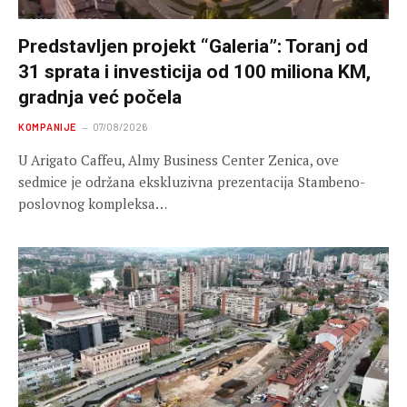
Predstavljen projekt “Galeria”: Toranj od
31 sprata i investicija od 100 miliona KM,
gradnja već počela
KOMPANIJE
07/08/2026
U Arigato Caffeu, Almy Business Center Zenica, ove
sedmice je održana ekskluzivna prezentacija Stambeno-
poslovnog kompleksa…