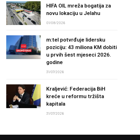
HIFA OIL mreža bogatija za
novu lokaciju u Jelahu
01/08/2026
m:tel potvrđuje lidersku
poziciju: 43 miliona KM dobiti
u prvih šest mjeseci 2026.
godine
31/07/2026
Kraljević: Federacija BiH
kreće u reformu tržišta
kapitala
31/07/2026