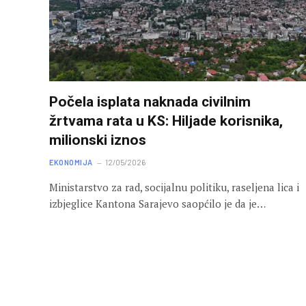
Počela isplata naknada civilnim
žrtvama rata u KS: Hiljade korisnika,
milionski iznos
EKONOMIJA
12/05/2026
Ministarstvo za rad, socijalnu politiku, raseljena lica i
izbjeglice Kantona Sarajevo saopćilo je da je…