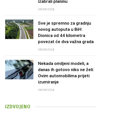
izabrali planinu
09/08/2026
Sve je spremno za gradnju
novog autoputa u BiH:
Dionica od 44 kilometra
povezat će dva važna grada
09/08/2026
Nekada omiljeni modeli, a
danas ih gotovo niko ne želi:
Ovim automobilima prijeti
izumiranje
09/08/2026
IZDVOJENO