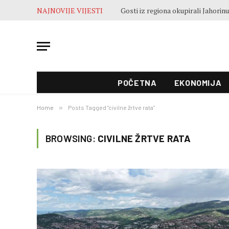
NAJNOVIJE VIJESTI
POČETNA
EKONOMIJA
Home
»
Posts Tagged "civilne žrtve rata"
BROWSING:
CIVILNE ŽRTVE RATA