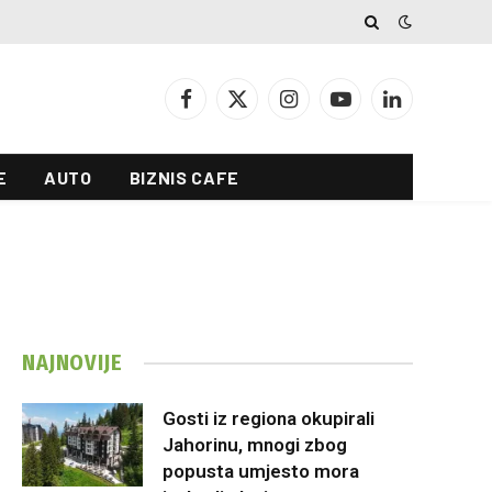
Facebook
X
Instagram
YouTube
LinkedIn
(Twitter)
E
AUTO
BIZNIS CAFE
NAJNOVIJE
Gosti iz regiona okupirali
Jahorinu, mnogi zbog
popusta umjesto mora