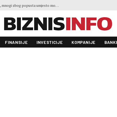
Gosti iz regiona okupirali Jahorinu, mnogi zbog popusta umjesto mora izabrali planinu
FINANSIJE
INVESTICIJE
KOMPANIJE
BANK