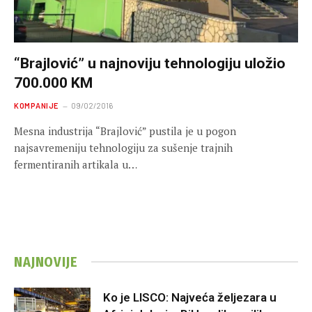
“Brajlović” u najnoviju tehnologiju uložio
700.000 KM
KOMPANIJE
09/02/2016
Mesna industrija “Brajlović” pustila je u pogon
najsavremeniju tehnologiju za sušenje trajnih
fermentiranih artikala u…
NAJNOVIJE
Ko je LISCO: Najveća željezara u