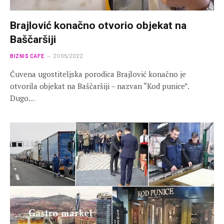
Brajlović konačno otvorio objekat na
Baščaršiji
BIZNIS CAFE
21/05/2022
Čuvena ugostiteljska porodica Brajlović konačno je
otvorila objekat na Baščaršiji – nazvan “Kod punice”.
Dugo…