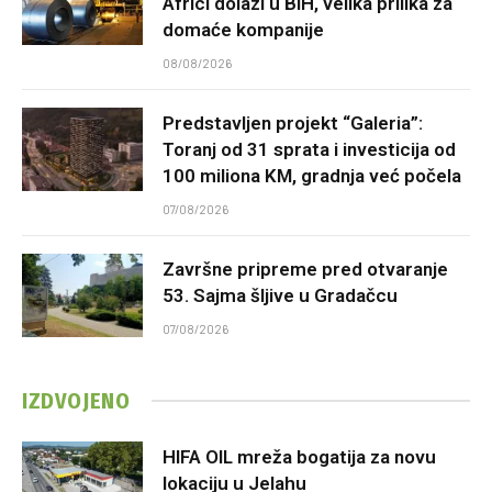
Africi dolazi u BiH, velika prilika za
domaće kompanije
08/08/2026
Predstavljen projekt “Galeria”:
Toranj od 31 sprata i investicija od
100 miliona KM, gradnja već počela
07/08/2026
Završne pripreme pred otvaranje
53. Sajma šljive u Gradačcu
07/08/2026
IZDVOJENO
HIFA OIL mreža bogatija za novu
lokaciju u Jelahu