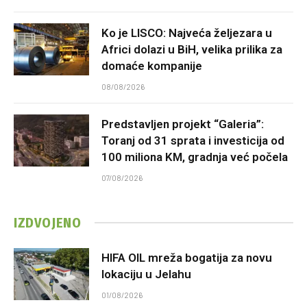
Ko je LISCO: Najveća željezara u
Africi dolazi u BiH, velika prilika za
domaće kompanije
08/08/2026
Predstavljen projekt “Galeria”:
Toranj od 31 sprata i investicija od
100 miliona KM, gradnja već počela
07/08/2026
IZDVOJENO
HIFA OIL mreža bogatija za novu
lokaciju u Jelahu
01/08/2026