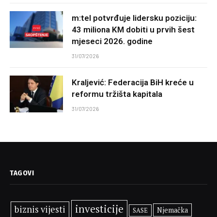
m:tel potvrđuje lidersku poziciju:
43 miliona KM dobiti u prvih šest
mjeseci 2026. godine
31/07/2026
Kraljević: Federacija BiH kreće u
reformu tržišta kapitala
31/07/2026
TAGOVI
investicije
biznis vijesti
Njemačka
SASE