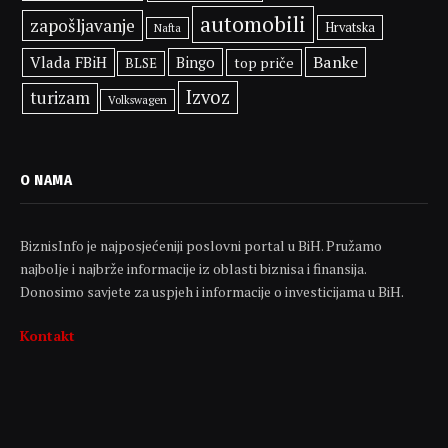
automobili
zapošljavanje
Hrvatska
Nafta
Banke
Vlada FBiH
Bingo
top priče
BLSE
Izvoz
turizam
Volkswagen
O NAMA
BiznisInfo je najposjećeniji poslovni portal u BiH. Pružamo
najbolje i najbrže informacije iz oblasti biznisa i finansija.
Donosimo savjete za uspjeh i informacije o investicijama u BiH.
Kontakt